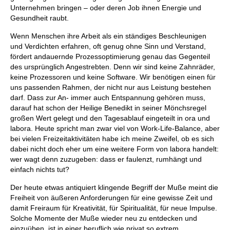
Unternehmen bringen – oder deren Job ihnen Energie und
Gesundheit raubt.
Wenn Menschen ihre Arbeit als ein ständiges Beschleunigen
und Verdichten erfahren, oft genug ohne Sinn und Verstand,
fördert andauernde Prozessoptimierung genau das Gegenteil
des ursprünglich Angestrebten. Denn wir sind keine Zahnräder,
keine Prozessoren und keine Software. Wir benötigen einen für
uns passenden Rahmen, der nicht nur aus Leistung bestehen
darf. Dass zur An- immer auch Entspannung gehören muss,
darauf hat schon der Heilige Benedikt in seiner Mönchsregel
großen Wert gelegt und den Tagesablauf eingeteilt in ora und
labora. Heute spricht man zwar viel von Work-Life-Balance, aber
bei vielen Freizeitaktivitäten habe ich meine Zweifel, ob es sich
dabei nicht doch eher um eine weitere Form von labora handelt:
wer wagt denn zuzugeben: dass er faulenzt, rumhängt und
einfach nichts tut?
Der heute etwas antiquiert klingende Begriff der Muße meint die
Freiheit von äußeren Anforderungen für eine gewisse Zeit und
damit Freiraum für Kreativität, für Spiritualität, für neue Impulse.
Solche Momente der Muße wieder neu zu entdecken und
einzuüben, ist in einer beruflich wie privat so extrem