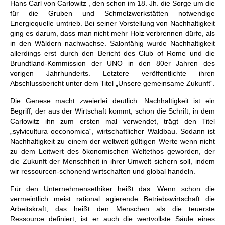
Hans Carl von Carlowitz , den schon im 18. Jh. die Sorge um die
für die Gruben und Schmelzwerkstätten notwendige
Energiequelle umtrieb. Bei seiner Vorstellung von Nachhaltigkeit
ging es darum, dass man nicht mehr Holz verbrennen dürfe, als
in den Wäldern nachwachse. Salonfähig wurde Nachhaltigkeit
allerdings erst durch den Bericht des Club of Rome und die
Brundtland-Kommission der UNO in den 80er Jahren des
vorigen Jahrhunderts. Letztere veröffentlichte ihren
Abschlussbericht unter dem Titel „Unsere gemeinsame Zukunft“.
Die Genese macht zweierlei deutlich: Nachhaltigkeit ist ein
Begriff, der aus der Wirtschaft kommt, schon die Schrift, in dem
Carlowitz ihn zum ersten mal verwendet, trägt den Titel
„sylvicultura oeconomica“, wirtschaftlicher Waldbau. Sodann ist
Nachhaltigkeit zu einem der weltweit gültigen Werte wenn nicht
zu dem Leitwert des ökonomischen Weltethos geworden, der
die Zukunft der Menschheit in ihrer Umwelt sichern soll, indem
wir ressourcen-schonend wirtschaften und global handeln.
Für den Unternehmensethiker heißt das: Wenn schon die
vermeintlich meist rational agierende Betriebswirtschaft die
Arbeitskraft, das heißt den Menschen als die teuerste
Ressource definiert, ist er auch die wertvollste Säule eines